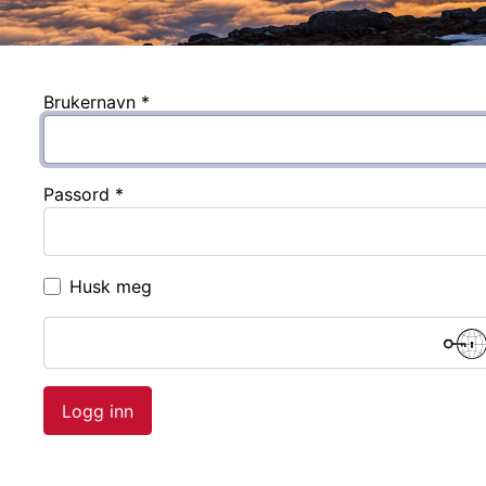
Brukernavn
*
Passord
*
Husk meg
Logg inn