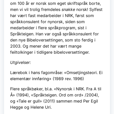
om 100 år er norsk som eget skriftspråk borte,
men vi vil trolig fremdeles
snakke
norsk! Sylfest
har vært fast medarbeider i NRK, først som
språkkonsulent for nynorsk, siden som
medarbeider i flere språkprogram, sist i
Språkteigen. Han var også språkkonsulent for
den nye Bibeloversettingen, som sto ferdig i
2003. Og mener det har vært mange
feiltolkinger i tidligere bibeloversettinger.
Utgivelser:
Lærebok i hans fagområse: «Omsetjingsteori. Ei
elementær innføring» (1989 rev. 1996)
Flere språkbøker, bl.a. «Nynorsk i NRK. Fra A til
Å» (1994), «Språkteigen. Ord om ord» /2004),
og «Tale er gull» (2011) sammen med Per Egil
Hegge og Helene Uri.