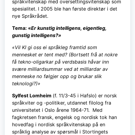
språkvitenskap med oversettingsvitenskap som
spesialitet. I 2005 ble han første direktør i det
nye Språkrådet.
Tema: «
Er kunstig intelligens, eigentleg,
gunstig intelligens?»
«Vil KI gi oss ei språkleg framtid som
mennesket er tent med? (Bortsett frå at nokre
få tekno-oligarkar på verdsbasis håvar inn
svære milliardsummar ved at milliardar av
menneske no følgjer opp og brukar slik
teknologi?)»
Sylfest Lomheim
(f. 11/3-45 i Hafslo) er norsk
språkviter og -politiker, utdannet filolog fra
universitetet i Oslo årene 1964-71. Med
fagkretsen fransk, engelsk og nordisk tok han
hovedfag i nordisk språkvitenskap på en
språklig analyse av spørsmål i Stortingets