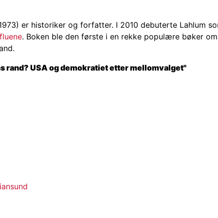
 1973) er historiker og forfatter. I 2010 debuterte Lahlum s
fluene
. Boken ble den første i en rekke populære bøker om
land.
s rand? USA og demokratiet etter mellomvalget"
tiansund