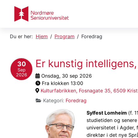
Du er her:
Hjem
Program
Foredrag
Er kunstig intelligens
30
Sep
2026
Onsdag, 30 sep 2026
Fra klokken 13:00
Kulturfabrikken, Fosnagate 35, 6509 Kris
Kategori:
Foredrag
Sylfest Lomheim
(f. 
studietiden og senere
universitetet i Agder
direktør i det nye Sp