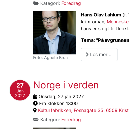
Kategori:
Foredrag
Hans Olav Lahlum
(f.
krimroman,
Menneske
hans er solgt til flere 
Tema: "
På avgrunnen
Les mer …
Foto: Agnete Brun
Norge i verden
27
Jan
2027
Onsdag, 27 jan 2027
Fra klokken 13:00
Kulturfabrikken, Fosnagate 35, 6509 Kris
Kategori:
Foredrag