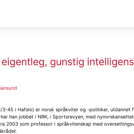
, eigentleg, gunstig intelligen
tiansund
11/3-45 i Hafslo) er norsk språkviter og -politiker, utdannet 
 har han jobbet i NRK, i Sportsrevyen, med nynorskansettels
, fra 2003 som professor i språkvitenskap med oversettingsv
råkrådet.