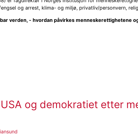
958) er fagdirektør i Norges institusjon for menneskerettig
engsel og arrest, klima- og miljø, privatliv/personvern, relig
gbar verden, - hvordan påvirkes menneskerettighetene og
USA og demokratiet etter me
tiansund