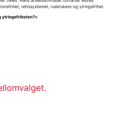
heter (NIM). Hans arbeidsområder omfatter eldres
ionsfrihet, rettssystemet, rusbrukere og ytringsfrihet.
 ytringsfriheten?
»
llomvalget.