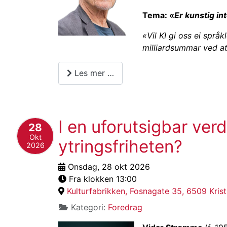
Tema: «
Er kunstig in
«Vil KI gi oss ei spr
milliardsummar ved at
Les mer …
I en uforutsigbar ve
28
Okt
ytringsfriheten?
2026
Onsdag, 28 okt 2026
Fra klokken 13:00
Kulturfabrikken, Fosnagate 35, 6509 Kris
Kategori:
Foredrag