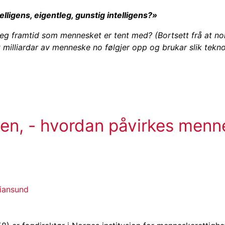
telligens, eigentleg, gunstig intelligens?»
åkleg framtid som mennesket er tent med? (Bortsett frå at n
 milliardar av menneske no følgjer opp og brukar slik tekno
rden, - hvordan påvirkes men
tiansund