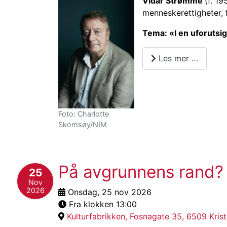
Vidar Strømme
(f. 1
menneskerettigheter, f
Tema: «I en uforutsi
Les mer …
Foto: Charlotte
Skomsøy/NIM
På avgrunnens rand? 
25
Nov
2026
Onsdag, 25 nov 2026
Fra klokken 13:00
Kulturfabrikken, Fosnagate 35, 6509 Kris