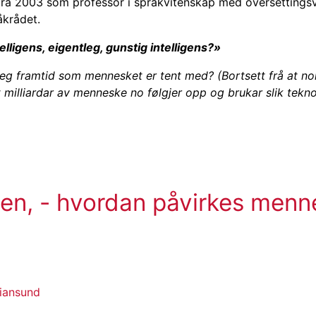
, fra 2003 som professor i språkvitenskap med oversettingsv
råkrådet.
telligens, eigentleg, gunstig intelligens?»
åkleg framtid som mennesket er tent med? (Bortsett frå at n
 milliardar av menneske no følgjer opp og brukar slik tekno
rden, - hvordan påvirkes men
tiansund