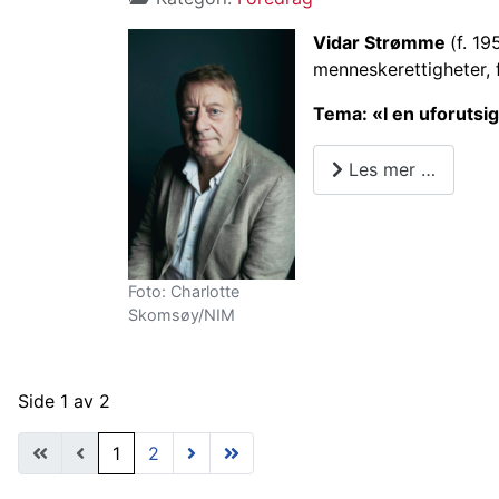
Vidar Strømme
(f. 1
menneskerettigheter, f
Tema: «I en uforutsi
Les mer …
Foto: Charlotte
Skomsøy/NIM
Side 1 av 2
1
2