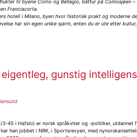
tflukter til byene Como og Bellagio, båttur på Comosjøen – e
en Franciacorta.
ners hotell i Milano, byen hvor historisk prakt og moderne 
velse har sin egen unike sjarm, enten du er ute etter kultur
, eigentleg, gunstig intelligen
tiansund
11/3-45 i Hafslo) er norsk språkviter og -politiker, utdannet 
 har han jobbet i NRK, i Sportsrevyen, med nynorskansettels