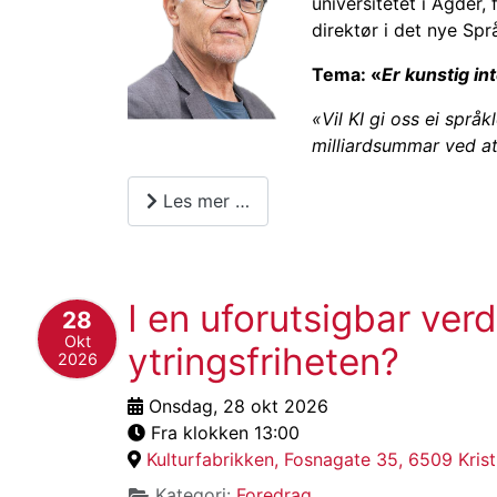
universitetet i Agder
direktør i det nye Sp
Tema: «
Er kunstig in
«Vil KI gi oss ei spr
milliardsummar ved at
Les mer …
I en uforutsigbar ve
28
Okt
ytringsfriheten?
2026
Onsdag, 28 okt 2026
Fra klokken 13:00
Kulturfabrikken, Fosnagate 35, 6509 Kris
Kategori:
Foredrag