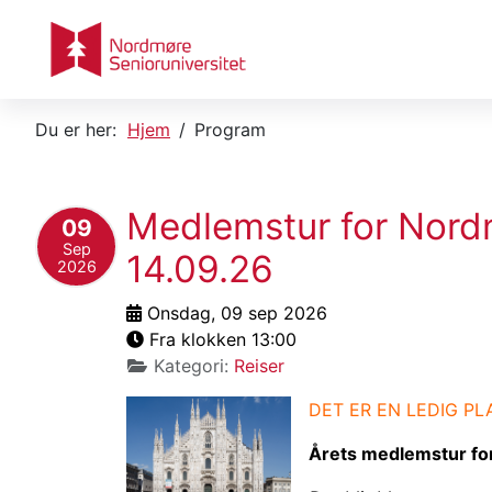
Du er her:
Hjem
Program
Medlemstur for Nordmø
09
Sep
14.09.26
2026
Onsdag, 09 sep 2026
Fra klokken 13:00
Kategori:
Reiser
DET ER EN LEDIG P
Årets medlemstur for