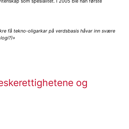
itenskap som spesialitet. I 2005 ble han første
okre få tekno-oligarkar på verdsbasis håvar inn svære
logi?)»
neskerettighetene og