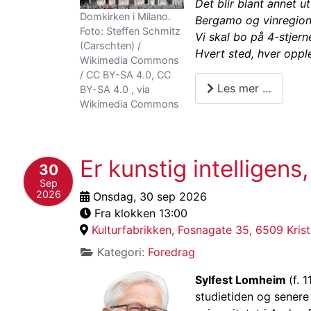
Det blir blant annet u
Domkirken i Milano.
Bergamo og vinregion
Foto: Steffen Schmitz
Vi skal bo på 4-stjer
(Carschten) /
Hvert sted, hver opple
Wikimedia Commons
/ CC BY-SA 4.0, CC
Les mer …
BY-SA 4.0 , via
Wikimedia Commons
Er kunstig intelligens
30
Sep
2026
Onsdag, 30 sep 2026
Fra klokken 13:00
Kulturfabrikken, Fosnagate 35, 6509 Kris
Kategori:
Foredrag
Sylfest Lomheim
(f. 
studietiden og senere