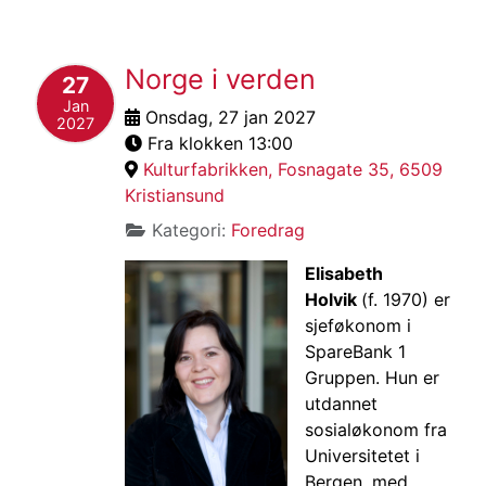
Norge i verden
27
Jan
Onsdag, 27 jan 2027
2027
Fra klokken 13:00
Kulturfabrikken, Fosnagate 35, 6509
Kristiansund
Kategori:
Foredrag
Elisabeth
Holvik
(f. 1970) er
sjeføkonom i
SpareBank 1
Gruppen. Hun er
utdannet
sosialøkonom fra
Universitetet i
Bergen, med