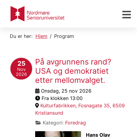
Du er her:
Hjem
Program
På avgrunnens rand?
25
USA og demokratiet
Nov
2026
etter mellomvalget.
Onsdag, 25 nov 2026
Fra klokken 13:00
Kulturfabrikken, Fosnagate 35, 6509
Kristiansund
Kategori:
Foredrag
Hans Olav